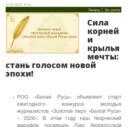
20-02-2026, 10:06
Печать
Эл. почта
Сила
корней
и
крылья
мечты:
стань голосом новой
эпохи!
РОО «Белая Русь» объявляет старт
ежегодного конкурса молодых
журналистов «Золотое перо «Белой Руси»
– 2026». В этом году наш творческий
марафон посвящен Году белорусской