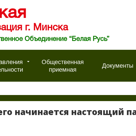
кая
ация г. Минска
венное Объединение “Белая Русь”
авления
Общественная
Документы
ельности
приемная
его начинается настоящий п