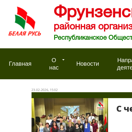
Фрунзенс
районная организ
Республиканское Общест
О
Напр
Главная
Новости
нас
деят
23-02-2026, 15:02
С ч