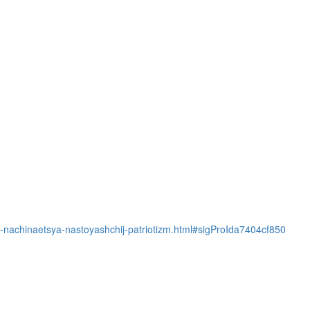
o-nachinaetsya-nastoyashchij-patriotizm.html#sigProIda7404cf850