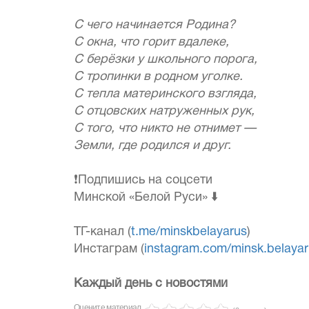
С чего начинается Родина?
С окна, что горит вдалеке,
С берёзки у школьного порога,
С тропинки в родном уголке.
С тепла материнского взгляда,
С отцовских натруженных рук,
С того, что никто не отнимет —
Земли, где родился и друг.
❗️Подпишись на соцсети
Минской «Белой Руси» ⬇️
ТГ-канал (
t.me/minskbelayarus
)
Инстаграм (
instagram.com/minsk.belaya
Каждый день с новостями
Оцените материал